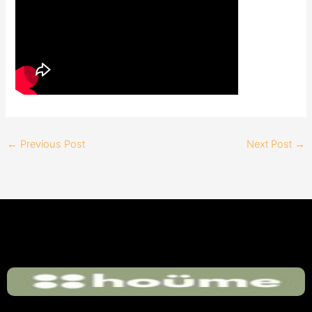
←
Previous Post
Next Post
→