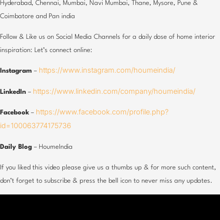
Hyderabad, Chennai, Mumbai, Navi Mumbai, Thane, Mysore, Pune &
Coimbatore and Pan india
Follow & Like us on Social Media Channels for a daily dose of home interior
inspiration: Let’s connect online:
https://www.instagram.com/houmeindia/
Instagram
–
https://www.linkedin.com/company/houmeindia/
LinkedIn
–
https://www.facebook.com/profile.php?
Facebook
–
id=100063774175736
Daily Blog
– HoumeIndia
If you liked this video please give us a thumbs up & for more such content,
don’t forget to subscribe & press the bell icon to never miss any updates.