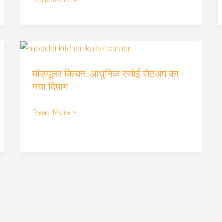
आपके
घर
का
किचन
मॉड्यूलर
कहां
मॉड्यूलर किचन: आधुनिक रसोई सेटअप का
किचन:
होना
नया दिमाग
आधुनिक
चाहिए
रसोई
Read More »
सेटअप
का
नया
दिमाग