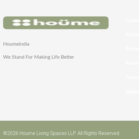
Caree
Abou
Houmeindia
Priva
We Stand For Making Life Better
Retur
Terms
Shipp
©2026 Houme Living Spaces LLP. All Rights Reserved.