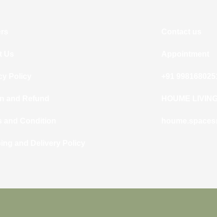
rs
Contact us
t Us
Appointment
cy Policy
+91 998168025
n and Refund
HOUME LIVIN
 and Condition
houme.spaces
ing and Delivery Policy