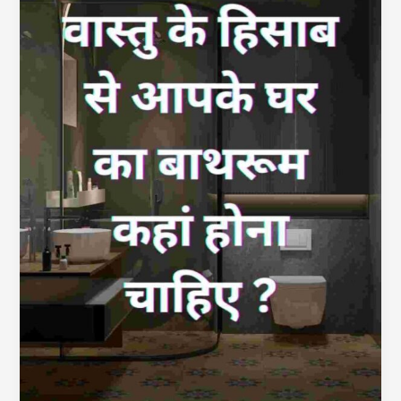
के
हिसाब
से
आपके
घर
का
बाथरूम
कहां
होना
चाहिए
?