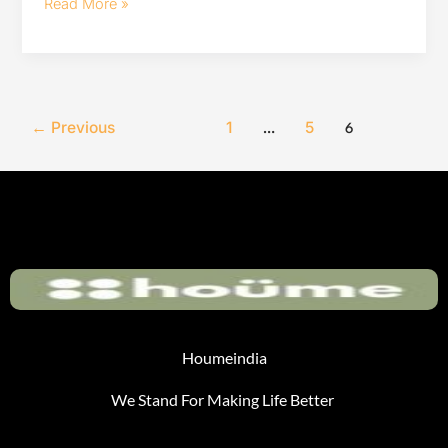
Read More »
←
Previous
1
5
…
6
Houmeindia
We Stand For Making Life Better