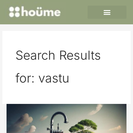
Skip
to
content
Search Results
for:
vastu
Ideal
Kitchen
Sink
for